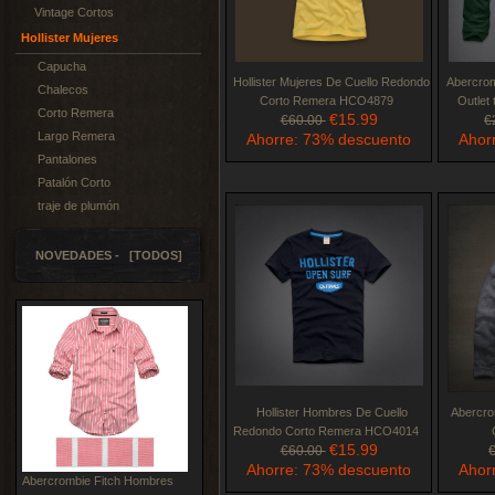
Vintage Cortos
Hollister Mujeres
Capucha
Hollister Mujeres De Cuello Redondo
Abercro
Chalecos
Corto Remera HCO4879
Outlet
Corto Remera
€15.99
€60.00
€
Largo Remera
Ahorre: 73% descuento
Ahor
Pantalones
Patalón Corto
traje de plumón
NOVEDADES - [TODOS]
Hollister Hombres De Cuello
Abercro
Redondo Corto Remera HCO4014
€15.99
€60.00
Ahorre: 73% descuento
Ahor
Abercrombie Fitch Hombres