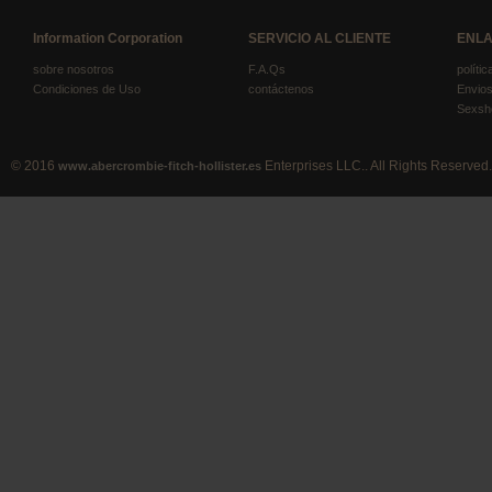
Information Corporation
SERVICIO AL CLIENTE
ENLA
sobre nosotros
F.A.Qs
políti
Condiciones de Uso
contáctenos
Envios
Sexsh
© 2016
Enterprises LLC.. All Rights Reserved.
www.abercrombie-fitch-hollister.es