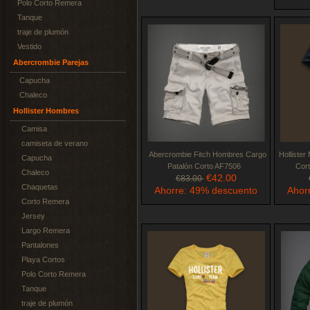
Polo Corto Remera
Tanque
traje de plumón
Vestido
Abercrombie Parejas
Capucha
Chaleco
Hollister Hombres
Camisa
camiseta de verano
Abercrombie Fitch Hombres Cargo
Holliste
Capucha
Patalón Corto AF7506
Cor
Chaleco
€42.00
€83.00
Chaquetas
Ahorre: 49% descuento
Ahor
Corto Remera
Jersey
Largo Remera
Pantalones
Playa Cortos
Polo Corto Remera
Tanque
traje de plumón